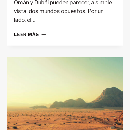
Omán y Dubái pueden parecer, a simple
vista, dos mundos opuestos. Por un
lado, el…
CIRCUITO
LEER MÁS
DE
AVENTURA
EN
OMÁN
Y
DUBÁI:
DE
LOS
WADIS
A
LA
COSTA