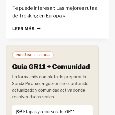
Te puede interesar: Las mejores rutas
de Trekking en Europa »
LAS
LEER MÁS
MEJORES
RUTAS
DE
TREKKING
PREPÁRATE EL GR11
EN
KAZAJISTÁN
Guía GR11 + Comunidad
La forma más completa de preparar la
Senda Pirenaica: guía online, contenido
actualizado y comunidad activa donde
resolver dudas reales.
🗺️
Etapas y recursos del GR11