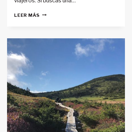
viajeros. Si buscas una…
10
LEER MÁS
RUTAS
DE
MONTAÑA
Y
SENDERISMO
PARA
VIAJAR
A
LOS
EMIRATOS
ÁRABES
UNIDOS
Y
OTROS
PAÍSES
CÁLIDOS