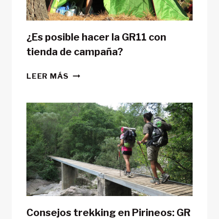
¿Es posible hacer la GR11 con
tienda de campaña?
¿ES
LEER MÁS
POSIBLE
HACER
LA
GR11
CON
TIENDA
DE
CAMPAÑA?
Consejos trekking en Pirineos: GR