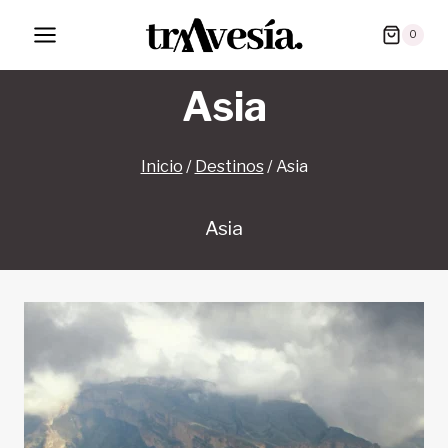
Saltar
0
al
contenido
Asia
Inicio
/
Destinos
/
Asia
Asia