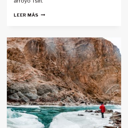
arroyo Tsin.
SENDERISMO
LEER MÁS
EN
EL
PARQUE
NACIONAL
DE
EIN
AVDAT