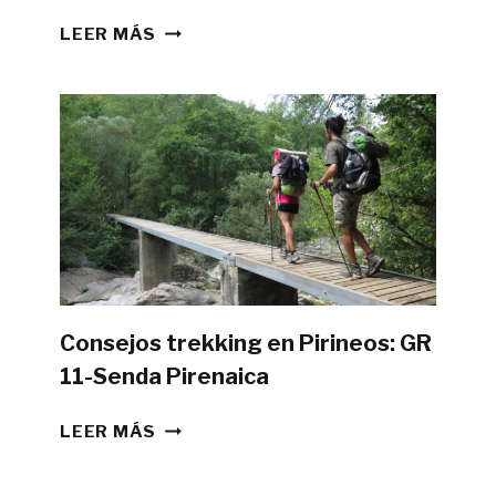
¿ES
LEER MÁS
POSIBLE
HACER
LA
GR11
CON
TIENDA
DE
CAMPAÑA?
Consejos trekking en Pirineos: GR
11-Senda Pirenaica
CONSEJOS
LEER MÁS
TREKKING
EN