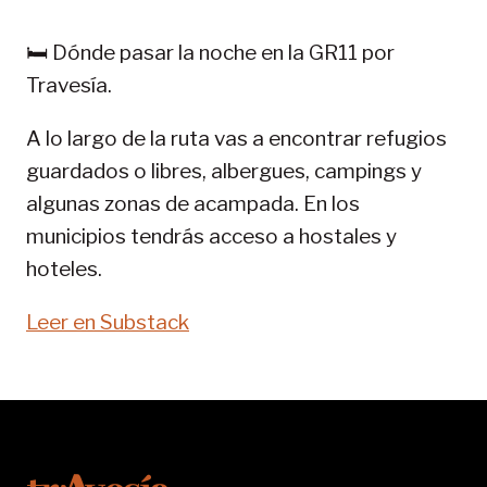
PIRINEOS:
GR
🛏️ Dónde pasar la noche en la GR11 por
11-
Travesía.
SENDA
PIRENAICA
A lo largo de la ruta vas a encontrar refugios
guardados o libres, albergues, campings y
algunas zonas de acampada. En los
municipios tendrás acceso a hostales y
hoteles.
Leer en Substack