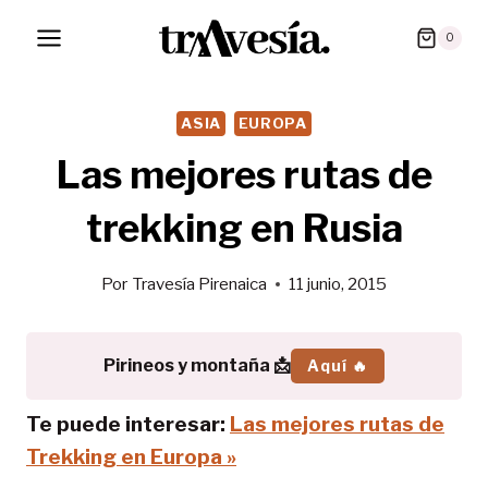
Saltar
0
al
contenido
ASIA
EUROPA
Las mejores rutas de
trekking en Rusia
Por
Travesía Pirenaica
11 junio, 2015
Pirineos y montaña 📩
Aquí 🔥
Te puede interesar:
Las mejores rutas de
Trekking en Europa »