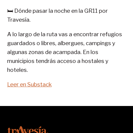
GR
🛏️ Dónde pasar la noche en la GR11 por
11-
Travesía.
SENDA
PIRENAICA
A lo largo de la ruta vas a encontrar refugios
guardados o libres, albergues, campings y
algunas zonas de acampada. En los
municipios tendrás acceso a hostales y
hoteles.
Leer en Substack