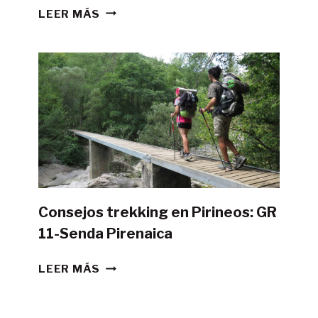
¿ES
LEER MÁS
POSIBLE
HACER
LA
GR11
CON
TIENDA
DE
CAMPAÑA?
Consejos trekking en Pirineos: GR
11-Senda Pirenaica
CONSEJOS
LEER MÁS
TREKKING
EN
PIRINEOS: