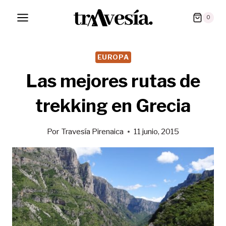
Saltar
0
al
contenido
EUROPA
Las mejores rutas de
trekking en Grecia
Por
Travesía Pirenaica
11 junio, 2015