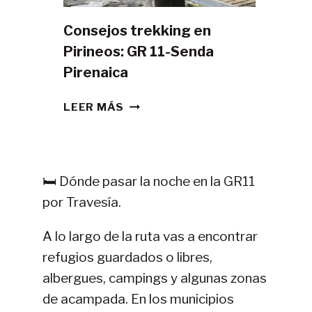
Consejos trekking en
Pirineos: GR 11-Senda
Pirenaica
CONSEJOS
LEER MÁS
TREKKING
EN
PIRINEOS:
GR
🛏️ Dónde pasar la noche en la GR11
11-
por Travesía.
SENDA
PIRENAICA
A lo largo de la ruta vas a encontrar
refugios guardados o libres,
albergues, campings y algunas zonas
de acampada. En los municipios