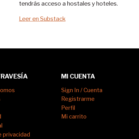
tendrás acceso a hostales y hoteles.
Leer en Substack
TRAVESÍA
MI CUENTA
somos
Sign In / Cuenta
s
Registrarme
Perfil
d
Mi carrito
l
e privacidad