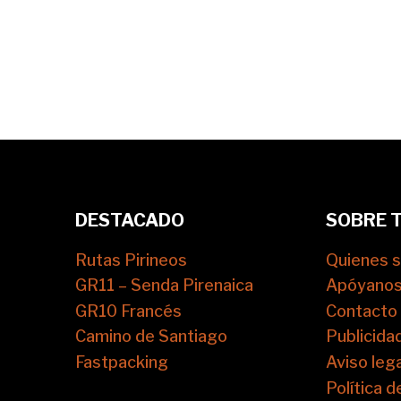
DESTACADO
SOBRE 
Rutas Pirineos
Quienes 
GR11 – Senda Pirenaica
Apóyano
GR10 Francés
Contacto
Camino de Santiago
Publicida
Fastpacking
Aviso lega
Política d