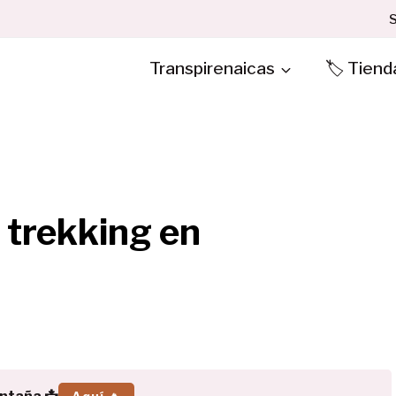
S
Transpirenaicas
🏷️ Tiend
 trekking en