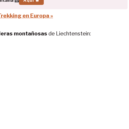
ontaña 📩
Aquí 🔥
Trekking en Europa »
lleras montañosas
de Liechtenstein: