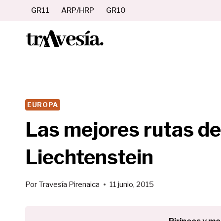
Saltar
GR11
ARP/HRP
GR10
al
contenido
EUROPA
Las mejores rutas de
Liechtenstein
Por
Travesía Pirenaica
11 junio, 2015