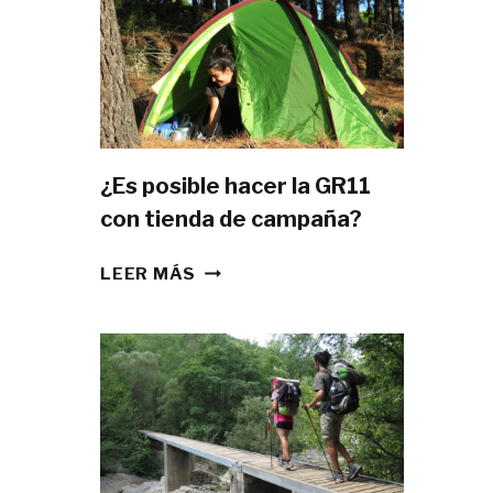
¿Es posible hacer la GR11
con tienda de campaña?
¿ES
LEER MÁS
POSIBLE
HACER
LA
GR11
CON
TIENDA
DE
CAMPAÑA?