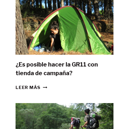
¿Es posible hacer la GR11 con
tienda de campaña?
¿ES
LEER MÁS
POSIBLE
HACER
LA
GR11
CON
TIENDA