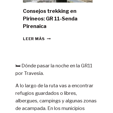
Consejos trekking en
Pirineos: GR 11-Senda
Pirenaica
CONSEJOS
LEER MÁS
TREKKING
EN
PIRINEOS:
GR
🛏️ Dónde pasar la noche en la GR11
11-
por Travesía.
SENDA
PIRENAICA
A lo largo de la ruta vas a encontrar
refugios guardados o libres,
albergues, campings y algunas zonas
de acampada. En los municipios