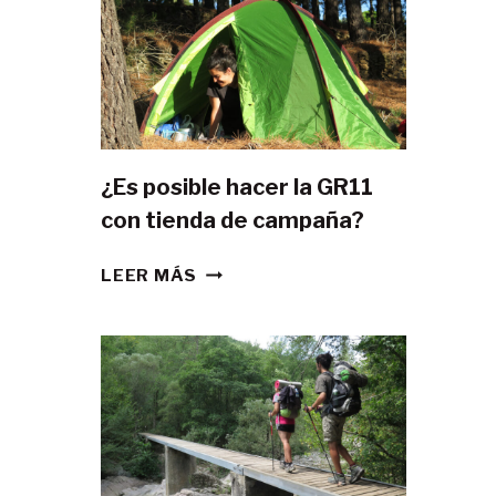
¿Es posible hacer la GR11
con tienda de campaña?
¿ES
LEER MÁS
POSIBLE
HACER
LA
GR11
CON
TIENDA
DE
CAMPAÑA?