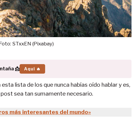
Foto: STxxEN (Pixabay)
ontaña 📩
Aquí 🔥
ta lista de los que nunca habías oído hablar y es,
e post sea tan sumamente necesario.
ros más interesantes del mundo»