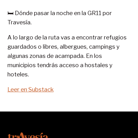
PIRINEOS:
GR
🛏️ Dónde pasar la noche en la GR11 por
11-
Travesía.
SENDA
PIRENAICA
A lo largo de la ruta vas a encontrar refugios
guardados o libres, albergues, campings y
algunas zonas de acampada. En los
municipios tendrás acceso a hostales y
hoteles.
Leer en Substack