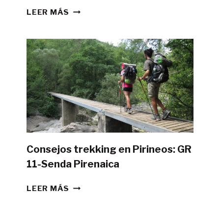
¿ES
LEER MÁS
POSIBLE
HACER
LA
GR11
CON
TIENDA
DE
CAMPAÑA?
Consejos trekking en Pirineos: GR
11-Senda Pirenaica
CONSEJOS
LEER MÁS
TREKKING
EN