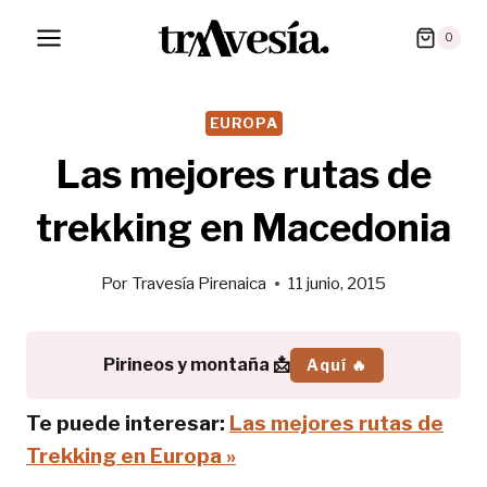
Saltar
0
al
contenido
EUROPA
Las mejores rutas de
trekking en Macedonia
Por
Travesía Pirenaica
11 junio, 2015
Pirineos y montaña 📩
Aquí 🔥
Te puede interesar:
Las mejores rutas de
Trekking en Europa »