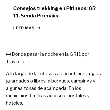
Consejos trekking en Pirineos: GR
11-Senda Pirenaica
CONSEJOS
LEER MÁS
TREKKING
EN
PIRINEOS:
GR
🛏️ Dónde pasar la noche en la GR11 por
11-
Travesía.
SENDA
PIRENAICA
A lo largo de la ruta vas a encontrar refugios
guardados o libres, albergues, campings y
algunas zonas de acampada. En los
municipios tendrás acceso a hostales y
hoteles.