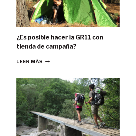
¿Es posible hacer la GR11 con
tienda de campaña?
¿ES
LEER MÁS
POSIBLE
HACER
LA
GR11
CON
TIENDA
DE
CAMPAÑA?