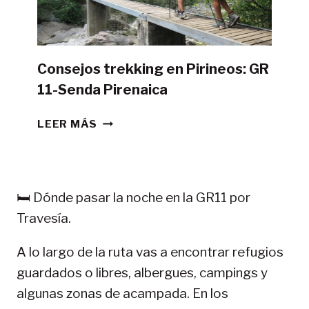
CAMPAÑA?
Consejos trekking en Pirineos: GR
11-Senda Pirenaica
CONSEJOS
LEER MÁS
TREKKING
EN
PIRINEOS:
GR
🛏️ Dónde pasar la noche en la GR11 por
11-
Travesía.
SENDA
PIRENAICA
A lo largo de la ruta vas a encontrar refugios
guardados o libres, albergues, campings y
algunas zonas de acampada. En los