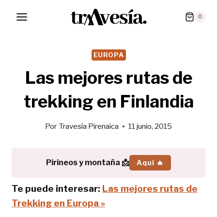
Saltar
0
al
contenido
EUROPA
Las mejores rutas de
trekking en Finlandia
Por
Travesía Pirenaica
11 junio, 2015
Pirineos y montaña 📩
Aquí 🔥
Te puede interesar:
Las mejores rutas de
Trekking en Europa »