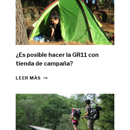
¿Es posible hacer la GR11 con
tienda de campaña?
¿ES
LEER MÁS
POSIBLE
HACER
LA
GR11
CON
TIENDA
DE