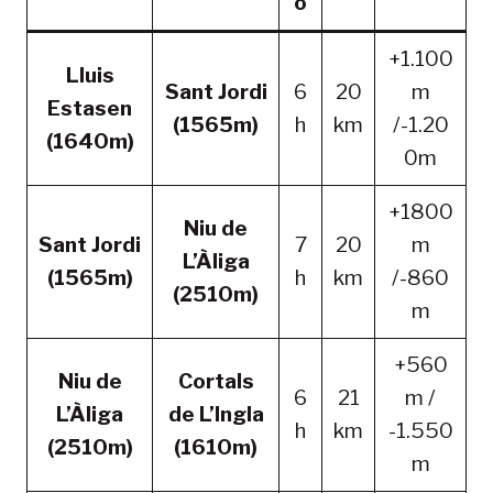
o
+1.100
Lluis
Sant Jordi
6
20
m
Estasen
(1565m)
h
km
/-1.20
(1640m)
0m
+1800
Niu de
Sant Jordi
7
20
m
L’Àliga
(1565m)
h
km
/-860
(2510m)
m
+560
Niu de
Cortals
6
21
m /
L’Àliga
de L’Ingla
h
km
-1.550
(2510m)
(1610m)
m