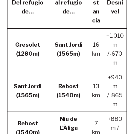
Del refugio
al refugio
st
Desni
de…
de…
an
vel
cia
+1.010
Gresolet
Sant Jordi
16
m
(1280m)
(1565m)
km
/-670
m
+940
Sant Jordi
Rebost
13
m
(1565m)
(1540m)
km
/-865
m
Niu de
+880
Rebost
7
L’Àliga
m /
(1540m)
km