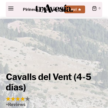
Saltar
0
Pirineos y montaña 📩
Aquí 🔥
al
contenido
Cavalls del Vent (4-5
días)
+Reviews