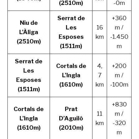
(2510m)
-0m
Serrat de
+360
Niu de
Les
16
m /
L’Àliga
Esposes
km
-1.450
(2510m)
(1511m)
m
Serrat de
Cortals de
4,
+200
Les
L’Ingla
7
m /
Esposes
(1610m)
km
-100m
(1511m)
+830
Cortals de
Prat
11
m /
L’Ingla
D’Aguiló
km
-320
(1610m)
(2010m)
m