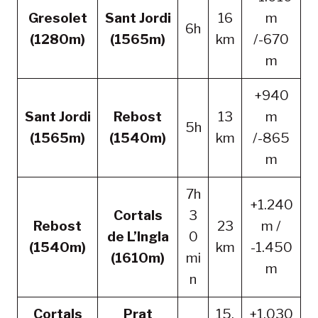
Gresolet
Sant Jordi
16
m
6h
(1280m)
(1565m)
km
/-670
m
+940
Sant Jordi
Rebost
13
m
5h
(1565m)
(1540m)
km
/-865
m
7h
+1.240
Cortals
3
Rebost
23
m /
de L’Ingla
0
(1540m)
km
-1.450
(1610m)
mi
m
n
Cortals
Prat
15,
+1.030