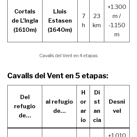
+1.300
Cortals
Lluis
7
23
m /
de L’Ingla
Estasen
h
km
-1.150
(1610m)
(1640m)
m
Cavalls del Vent en 4 etapas
Cavalls del Vent en 5 etapas:
H
Di
Del
al refugio
or
st
Desni
refugio
de…
ar
an
vel
de…
io
cia
+1.010