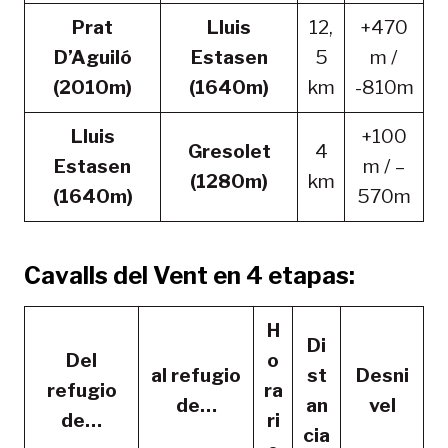
Prat
Lluis
12,
+470
D’Aguiló
Estasen
5
m /
(2010m)
(1640m)
km
-810m
Lluis
+100
Gresolet
4
Estasen
m / –
(1280m)
km
(1640m)
570m
Cavalls del Vent en 4 etapas:
H
Di
Del
o
al refugio
st
Desni
refugio
ra
de…
an
vel
de…
ri
cia