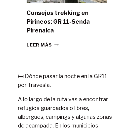
Consejos trekking en
Pirineos: GR 11-Senda
Pirenaica
CONSEJOS
LEER MÁS
TREKKING
EN
PIRINEOS:
GR
🛏️ Dónde pasar la noche en la GR11
11-
por Travesía.
SENDA
PIRENAICA
A lo largo de la ruta vas a encontrar
refugios guardados o libres,
albergues, campings y algunas zonas
de acampada. En los municipios