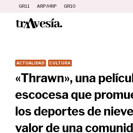
Saltar
GR11
ARP/HRP
GR10
al
contenido
ACTUALIDAD
CULTURA
«Thrawn», una pelíc
escocesa que promue
los deportes de nieve
valor de una comunid