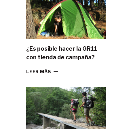
¿Es posible hacer la GR11
con tienda de campaña?
¿ES
LEER MÁS
POSIBLE
HACER
LA
GR11
CON
TIENDA
DE
CAMPAÑA?