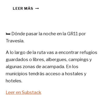
CONSEJOS
LEER MÁS
TREKKING
EN
PIRINEOS:
GR
🛏️ Dónde pasar la noche en la GR11 por
11-
Travesía.
SENDA
PIRENAICA
A lo largo de la ruta vas a encontrar refugios
guardados o libres, albergues, campings y
algunas zonas de acampada. En los
municipios tendrás acceso a hostales y
hoteles.
Leer en Substack