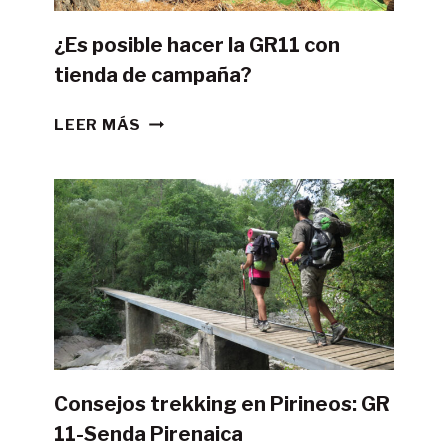
¿Es posible hacer la GR11 con
tienda de campaña?
¿ES
LEER MÁS
POSIBLE
HACER
LA
GR11
CON
TIENDA
DE
CAMPAÑA?
Consejos trekking en Pirineos: GR
11-Senda Pirenaica