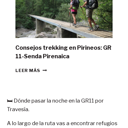
CON
TIENDA
DE
CAMPAÑA?
Consejos trekking en Pirineos: GR
11-Senda Pirenaica
CONSEJOS
LEER MÁS
TREKKING
EN
PIRINEOS:
GR
🛏️ Dónde pasar la noche en la GR11 por
11-
Travesía.
SENDA
PIRENAICA
A lo largo de la ruta vas a encontrar refugios