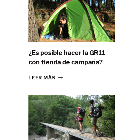
¿Es posible hacer la GR11
con tienda de campaña?
¿ES
LEER MÁS
POSIBLE
HACER
LA
GR11
CON
TIENDA
DE
CAMPAÑA?