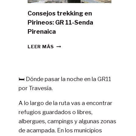
Consejos trekking en
Pirineos: GR 11-Senda
Pirenaica
CONSEJOS
LEER MÁS
TREKKING
EN
PIRINEOS:
GR
🛏️ Dónde pasar la noche en la GR11
11-
por Travesía.
SENDA
PIRENAICA
A lo largo de la ruta vas a encontrar
refugios guardados o libres,
albergues, campings y algunas zonas
de acampada. En los municipios