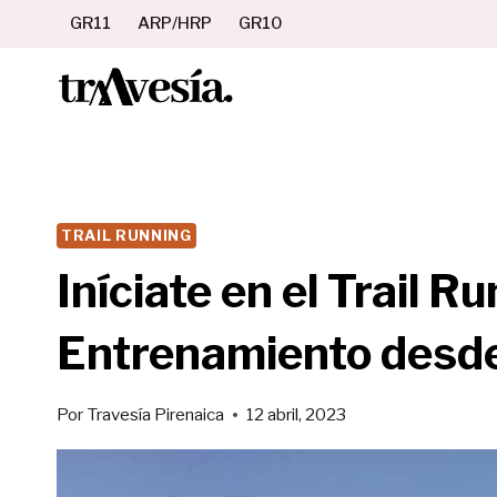
Saltar
GR11
ARP/HRP
GR10
al
contenido
TRAIL RUNNING
Iníciate en el Trail R
Entrenamiento desd
Por
Travesía Pirenaica
12 abril, 2023