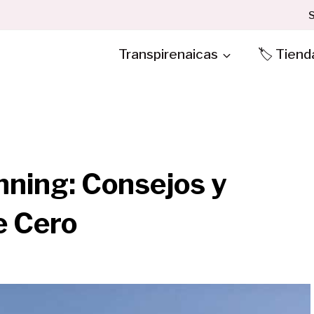
S
Transpirenaicas
🏷️ Tiend
unning: Consejos y
e Cero