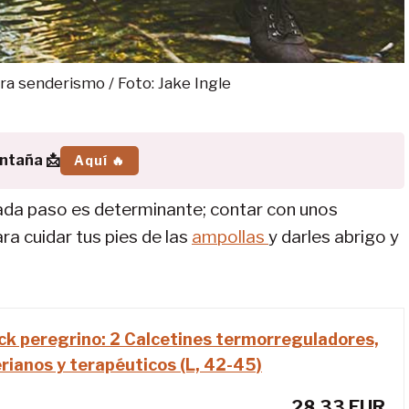
ra senderismo / Foto: Jake Ingle
ontaña 📩
Aquí 🔥
cada paso es determinante; contar con unos
ara cuidar tus pies de las
ampollas
y darles abrigo y
k peregrino: 2 Calcetines termorreguladores,
rianos y terapéuticos (L, 42-45)
28,33 EUR