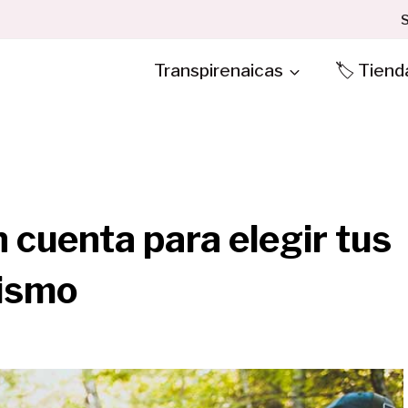
S
Transpirenaicas
🏷️ Tiend
 cuenta para elegir tus
rismo