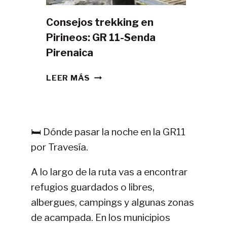
Consejos trekking en
Pirineos: GR 11-Senda
Pirenaica
CONSEJOS
LEER MÁS
TREKKING
EN
PIRINEOS:
GR
🛏️ Dónde pasar la noche en la GR11
11-
por Travesía.
SENDA
PIRENAICA
A lo largo de la ruta vas a encontrar
refugios guardados o libres,
albergues, campings y algunas zonas
de acampada. En los municipios