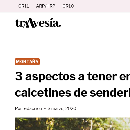
Saltar
GR11
ARP/HRP
GR10
al
contenido
MONTAÑA
3 aspectos a tener en
calcetines de sende
Por
redaccion
3 marzo, 2020