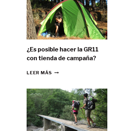
¿Es posible hacer la GR11
con tienda de campaña?
¿ES
LEER MÁS
POSIBLE
HACER
LA
GR11
CON
TIENDA
DE
CAMPAÑA?