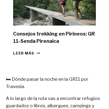
DE
CAMPAÑA?
Consejos trekking en Pirineos: GR
11-Senda Pirenaica
CONSEJOS
LEER MÁS
TREKKING
EN
PIRINEOS:
GR
🛏️ Dónde pasar la noche en la GR11 por
11-
Travesía.
SENDA
PIRENAICA
A lo largo de la ruta vas a encontrar refugios
guardados o libres, albergues, campings y