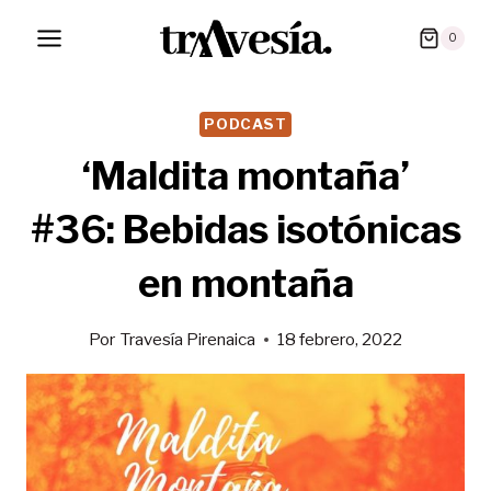
Saltar
0
al
contenido
PODCAST
‘Maldita montaña’
#36: Bebidas isotónicas
en montaña
Por
Travesía Pirenaica
18 febrero, 2022