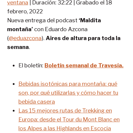
o
ventana
|
Duración: 32:22
|
Grabado el 18
TIR
FEED RSS
d
febrero, 2022
u
ENLACE
Nueva entrega del podcast
‘Maldita
c
INCRUST
i
montaña’
con Eduardo Azcona
AR
r
(
@eduazcona
).
Aires de altura para toda la
e
p
semana
.
i
s
El boletín:
Boletín semanal de Travesía.
o
d
i
Bebidas isotónicas para montaña: qué
o
son, por qué utilizarlas y cómo hacer tu
bebida casera
Las 15 mejores rutas de Trekking en
Europa: desde el Tour du Mont Blanc en
los Alpes a las Highlands en Escocia