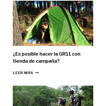
¿Es posible hacer la GR11 con
tienda de campaña?
¿ES
LEER MÁS
POSIBLE
HACER
LA
GR11
CON
TIENDA