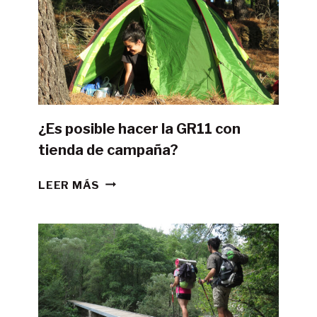
¿Es posible hacer la GR11 con
tienda de campaña?
¿ES
LEER MÁS
POSIBLE
HACER
LA
GR11
CON
TIENDA
DE