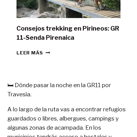
CAMPAÑA?
Consejos trekking en Pirineos: GR
11-Senda Pirenaica
CONSEJOS
LEER MÁS
TREKKING
EN
PIRINEOS:
GR
🛏️ Dónde pasar la noche en la GR11 por
11-
Travesía.
SENDA
PIRENAICA
A lo largo de la ruta vas a encontrar refugios
guardados o libres, albergues, campings y
algunas zonas de acampada. En los
municipios tendrás acceso a hostales y