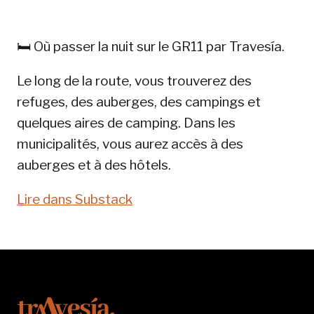
LA
RANDONNÉE
DANS
🛏️ Où passer la nuit sur le GR11 par Travesía.
LES
PYRÉNÉES
Le long de la route, vous trouverez des
:
refuges, des auberges, des campings et
GR
11-
quelques aires de camping. Dans les
SENTIER
municipalités, vous aurez accès à des
DES
auberges et à des hôtels.
PYRÉNÉES
Lire dans Substack