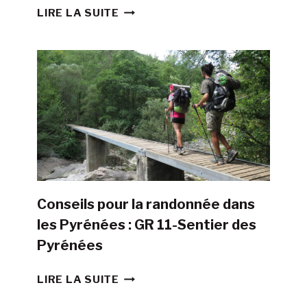
EST-
LIRE LA SUITE
IL
POSSIBLE
DE
FAIRE
LE
GR11
AVEC
UNE
TENTE
?
Conseils pour la randonnée dans
les Pyrénées : GR 11-Sentier des
Pyrénées
CONSEILS
LIRE LA SUITE
POUR