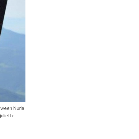
etween Nuria
uliette