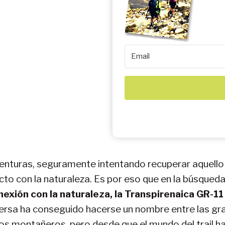
turas, seguramente intentando recuperar aquello qu
acto con la naturaleza. Es por eso que en la búsqu
nexión con la naturaleza, la Transpirenaica GR-1
eversa ha conseguido hacerse un nombre entre las g
s montañeros, pero desde que el mundo del trail h