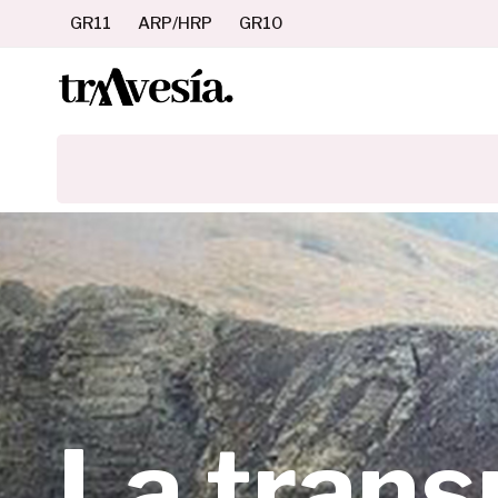
Saltar
GR11
ARP/HRP
GR10
al
contenido
La trans