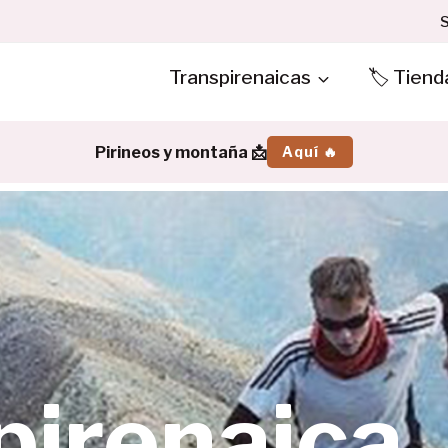
S
Transpirenaicas
🏷️ Tiend
Pirineos y montaña 📩
Aquí 🔥
pirenaica