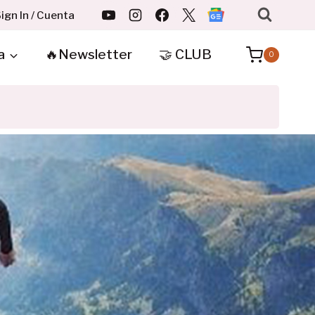
ign In / Cuenta
a
🔥Newsletter
🤝 CLUB
0