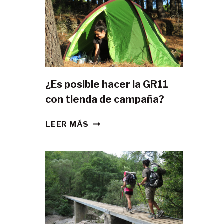
¿Es posible hacer la GR11
con tienda de campaña?
¿ES
LEER MÁS
POSIBLE
HACER
LA
GR11
CON
TIENDA
DE
CAMPAÑA?