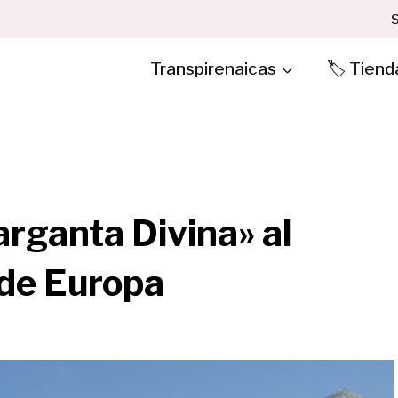
S
Transpirenaicas
🏷️ Tiend
arganta Divina» al
 de Europa