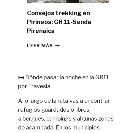
Consejos trekking en
Pirineos: GR 11-Senda
Pirenaica
CONSEJOS
LEER MÁS
TREKKING
EN
PIRINEOS:
GR
🛏️ Dónde pasar la noche en la GR11
11-
por Travesía.
SENDA
PIRENAICA
A lo largo de la ruta vas a encontrar
refugios guardados o libres,
albergues, campings y algunas zonas
de acampada. En los municipios