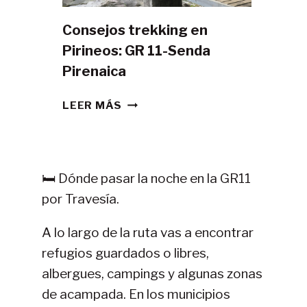
Consejos trekking en
Pirineos: GR 11-Senda
Pirenaica
CONSEJOS
LEER MÁS
TREKKING
EN
PIRINEOS:
GR
🛏️ Dónde pasar la noche en la GR11
11-
por Travesía.
SENDA
PIRENAICA
A lo largo de la ruta vas a encontrar
refugios guardados o libres,
albergues, campings y algunas zonas
de acampada. En los municipios