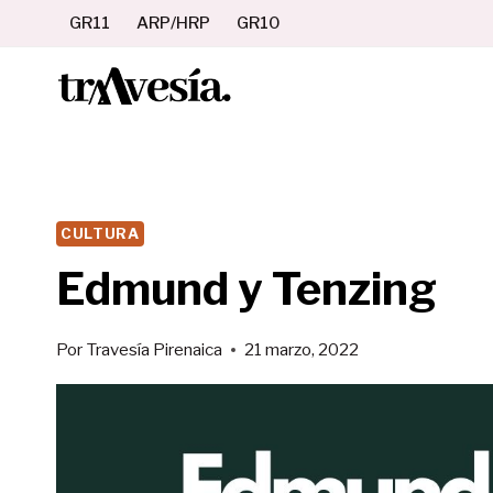
Saltar
GR11
ARP/HRP
GR10
al
contenido
CULTURA
Edmund y Tenzing
Por
Travesía Pirenaica
21 marzo, 2022