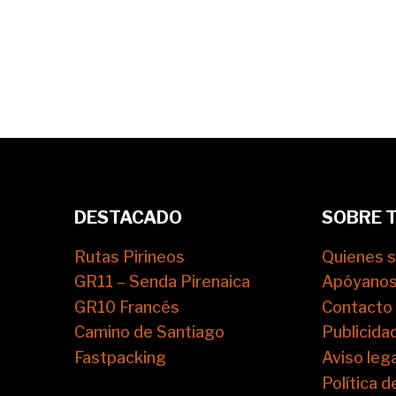
DESTACADO
SOBRE 
Rutas Pirineos
Quienes 
GR11 – Senda Pirenaica
Apóyano
GR10 Francés
Contacto
Camino de Santiago
Publicida
Fastpacking
Aviso lega
Política d