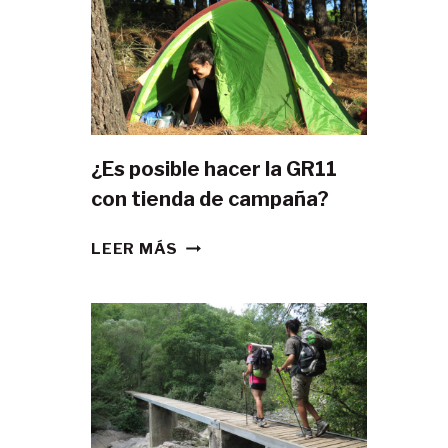
¿Es posible hacer la GR11
con tienda de campaña?
¿ES
LEER MÁS
POSIBLE
HACER
LA
GR11
CON
TIENDA
DE
CAMPAÑA?