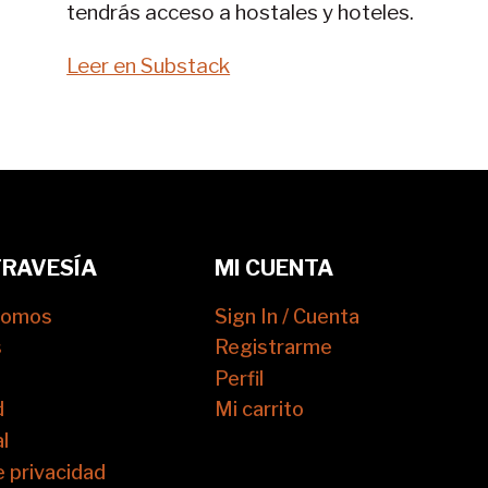
tendrás acceso a hostales y hoteles.
Leer en Substack
TRAVESÍA
MI CUENTA
somos
Sign In / Cuenta
s
Registrarme
Perfil
d
Mi carrito
l
e privacidad