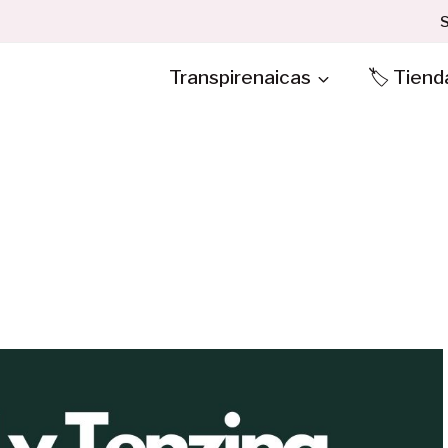
S
Transpirenaicas
🏷️ Tiend