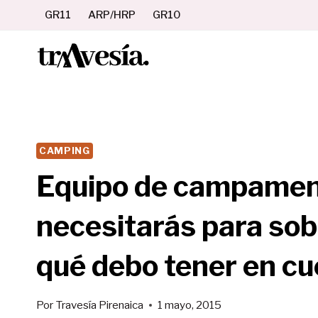
Saltar
GR11
ARP/HRP
GR10
al
contenido
CAMPING
Equipo de campamento
necesitarás para sobr
qué debo tener en c
Por
Travesía Pirenaica
1 mayo, 2015