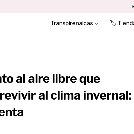
S
Transpirenaicas
🏷️ Tiend
 al aire libre que
evivir al clima invernal:
uenta