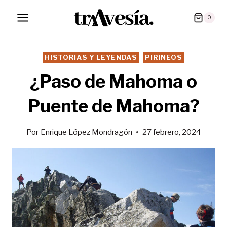
Saltar
0
al
contenido
HISTORIAS Y LEYENDAS
PIRINEOS
¿Paso de Mahoma o
Puente de Mahoma?
Por
Enrique López Mondragón
27 febrero, 2024