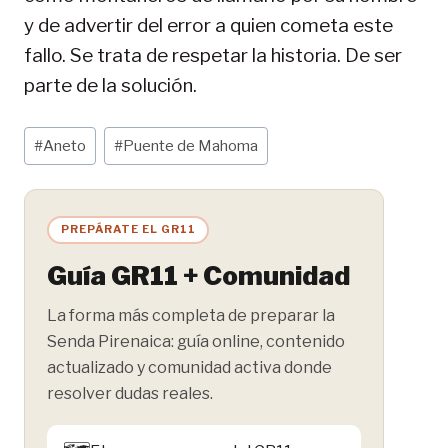
y de advertir del error a quien cometa este
fallo. Se trata de respetar la historia. De ser
parte de la solución.
Etiquetas
#
Aneto
#
Puente de Mahoma
de
la
entrada:
PREPÁRATE EL GR11
Guía GR11 + Comunidad
La forma más completa de preparar la
Senda Pirenaica: guía online, contenido
actualizado y comunidad activa donde
resolver dudas reales.