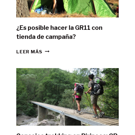
¿Es posible hacer la GR11 con
tienda de campaña?
¿ES
LEER MÁS
POSIBLE
HACER
LA
GR11
CON
TIENDA
DE
CAMPAÑA?