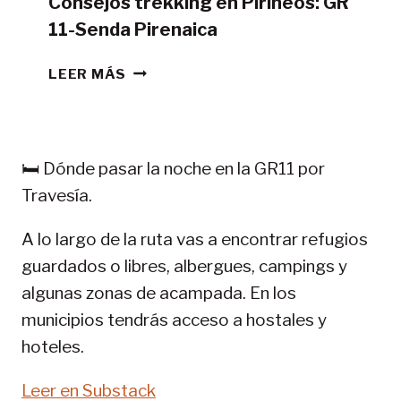
Consejos trekking en Pirineos: GR
11-Senda Pirenaica
CONSEJOS
LEER MÁS
TREKKING
EN
PIRINEOS:
GR
🛏️ Dónde pasar la noche en la GR11 por
11-
Travesía.
SENDA
PIRENAICA
A lo largo de la ruta vas a encontrar refugios
guardados o libres, albergues, campings y
algunas zonas de acampada. En los
municipios tendrás acceso a hostales y
hoteles.
Leer en Substack