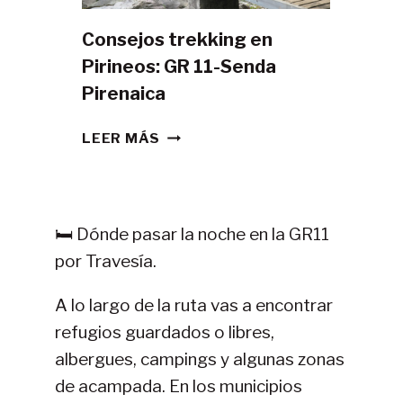
Consejos trekking en
Pirineos: GR 11-Senda
Pirenaica
CONSEJOS
LEER MÁS
TREKKING
EN
PIRINEOS:
GR
🛏️ Dónde pasar la noche en la GR11
11-
por Travesía.
SENDA
PIRENAICA
A lo largo de la ruta vas a encontrar
refugios guardados o libres,
albergues, campings y algunas zonas
de acampada. En los municipios