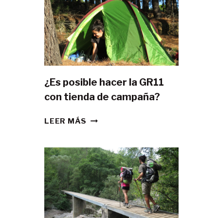
¿Es posible hacer la GR11
con tienda de campaña?
¿ES
LEER MÁS
POSIBLE
HACER
LA
GR11
CON
TIENDA
DE
CAMPAÑA?