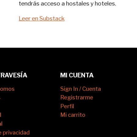
tendrás acceso a hostales y hoteles.
Leer en Substack
TRAVESÍA
MI CUENTA
somos
Sign In / Cuenta
s
Registrarme
Perfil
d
Mi carrito
l
e privacidad