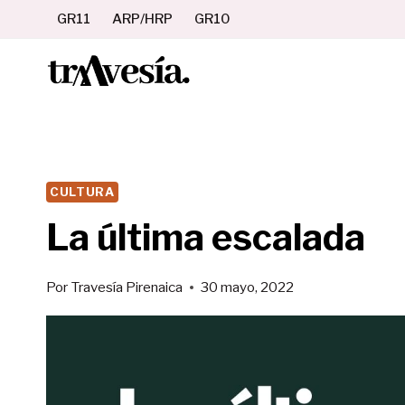
Saltar
GR11
ARP/HRP
GR10
al
contenido
CULTURA
La última escalada
Por
Travesía Pirenaica
30 mayo, 2022