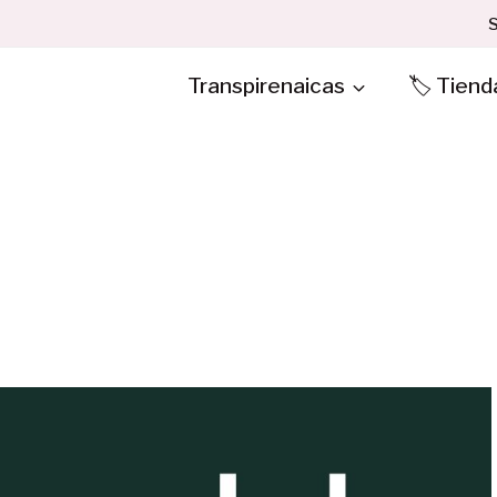
S
Transpirenaicas
🏷️ Tiend