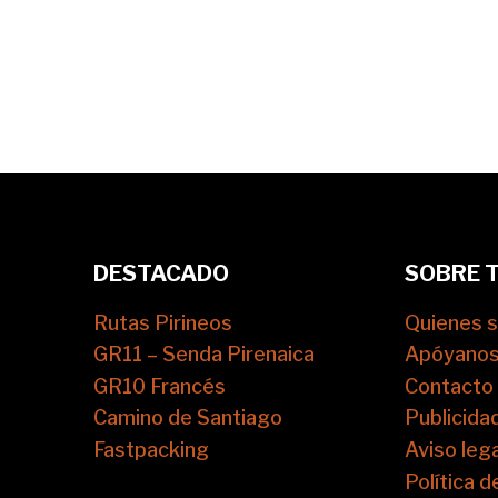
DESTACADO
SOBRE 
Rutas Pirineos
Quienes 
GR11 – Senda Pirenaica
Apóyano
GR10 Francés
Contacto
Camino de Santiago
Publicida
Fastpacking
Aviso lega
Política d