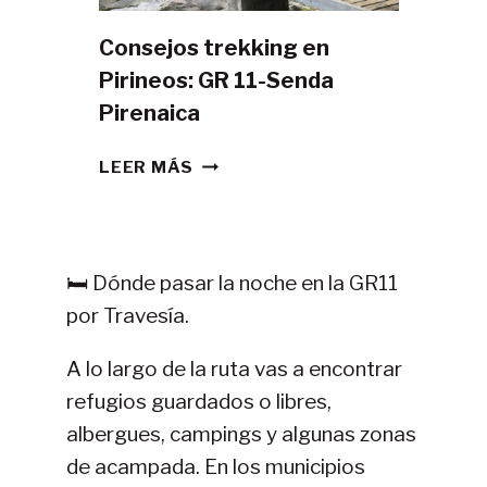
Consejos trekking en
Pirineos: GR 11-Senda
Pirenaica
CONSEJOS
LEER MÁS
TREKKING
EN
PIRINEOS:
GR
🛏️ Dónde pasar la noche en la GR11
11-
por Travesía.
SENDA
PIRENAICA
A lo largo de la ruta vas a encontrar
refugios guardados o libres,
albergues, campings y algunas zonas
de acampada. En los municipios