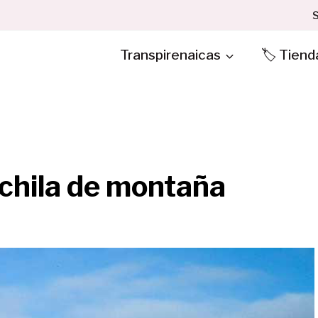
S
Transpirenaicas
🏷️ Tiend
chila de montaña