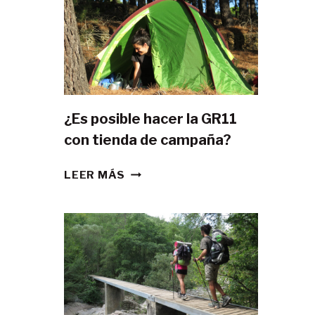
¿Es posible hacer la GR11
con tienda de campaña?
¿ES
LEER MÁS
POSIBLE
HACER
LA
GR11
CON
TIENDA
DE
CAMPAÑA?