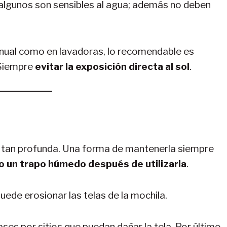
 algunos son sensibles al agua; además no deben
nual como en lavadoras, lo recomendable es
 Siempre
evitar la exposición directa al sol
.
e tan profunda. Una forma de mantenerla siempre
ndo un trapo húmedo después de utilizarla
.
uede erosionar las telas de la mochila.
ases por sitios que puedan dañar la tela. Por último,