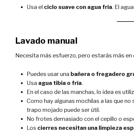
Usa el
ciclo suave con agua fría
. El agu
Lavado manual
Necesita más esfuerzo, pero estarás más en 
Puedes usar una
bañera o fregadero g
Usa
agua tibia o fría
.
En el caso de las manchas, lo idea es utili
Como hay algunas mochilas a las que no 
trapo mojado puede ser útil.
No frotes demasiado con el cepillo o es
Los
cierres necesitan una limpieza esp