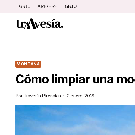
Saltar
GR11
ARP/HRP
GR10
al
contenido
MONTAÑA
Cómo limpiar una mo
Por
Travesía Pirenaica
2 enero, 2021