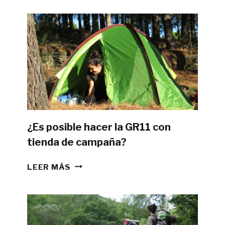
¿Es posible hacer la GR11 con
tienda de campaña?
¿ES
LEER MÁS
POSIBLE
HACER
LA
GR11
CON