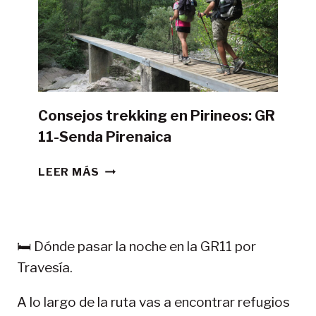
TIENDA
DE
CAMPAÑA?
Consejos trekking en Pirineos: GR
11-Senda Pirenaica
CONSEJOS
LEER MÁS
TREKKING
EN
PIRINEOS:
GR
🛏️ Dónde pasar la noche en la GR11 por
11-
Travesía.
SENDA
PIRENAICA
A lo largo de la ruta vas a encontrar refugios