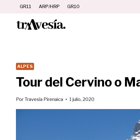
Saltar
GR11
ARP/HRP
GR10
al
contenido
ALPES
Tour del Cervino o M
Por
Travesía Pirenaica
1 julio, 2020