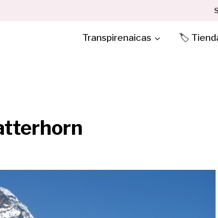
S
Transpirenaicas
🏷️ Tiend
atterhorn