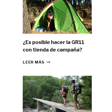
¿Es posible hacer la GR11
con tienda de campaña?
¿ES
LEER MÁS
POSIBLE
HACER
LA
GR11
CON
TIENDA
DE
CAMPAÑA?