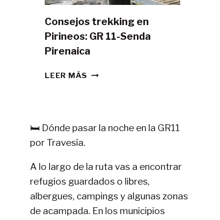
Consejos trekking en
Pirineos: GR 11-Senda
Pirenaica
CONSEJOS
LEER MÁS
TREKKING
EN
PIRINEOS:
GR
🛏️ Dónde pasar la noche en la GR11
11-
por Travesía.
SENDA
PIRENAICA
A lo largo de la ruta vas a encontrar
refugios guardados o libres,
albergues, campings y algunas zonas
de acampada. En los municipios