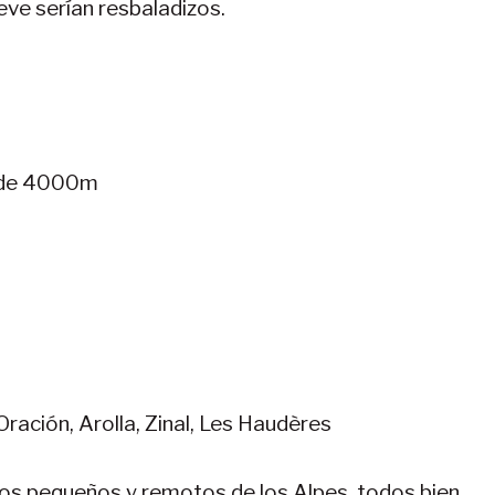
ieve serían resbaladizos.
s de 4000m
Oración, Arolla, Zinal, Les Haudères
los pequeños y remotos de los Alpes, todos bien