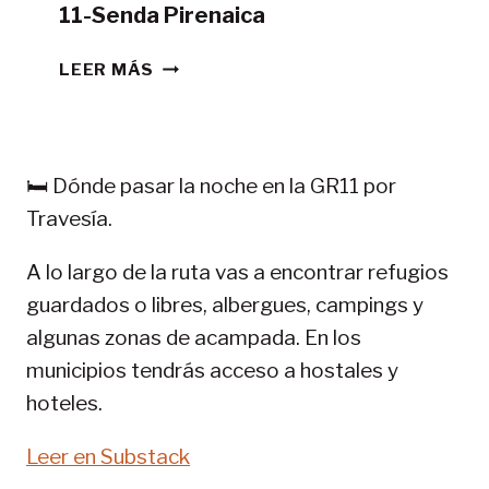
11-Senda Pirenaica
CONSEJOS
LEER MÁS
TREKKING
EN
PIRINEOS:
GR
🛏️ Dónde pasar la noche en la GR11 por
11-
Travesía.
SENDA
PIRENAICA
A lo largo de la ruta vas a encontrar refugios
guardados o libres, albergues, campings y
algunas zonas de acampada. En los
municipios tendrás acceso a hostales y
hoteles.
Leer en Substack