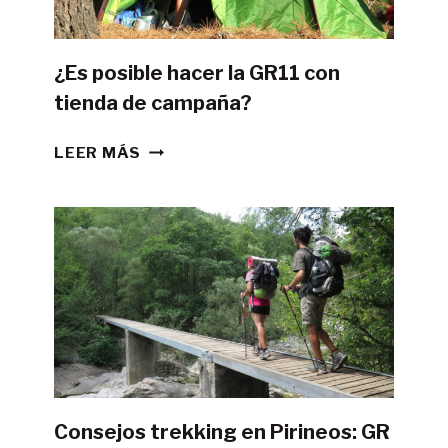
¿Es posible hacer la GR11 con
tienda de campaña?
¿ES
LEER MÁS
POSIBLE
HACER
LA
GR11
CON
TIENDA
DE
CAMPAÑA?
Consejos trekking en Pirineos: GR