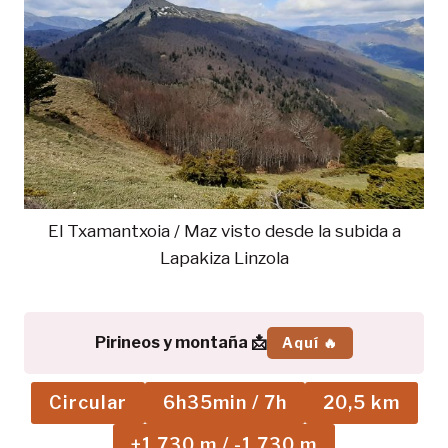
El Txamantxoia / Maz visto desde la subida a
Lapakiza Linzola
Pirineos y montaña 📩
Aquí 🔥
Circular
6h35min / 7h
20,5 km
+1.730 m / -1.730 m