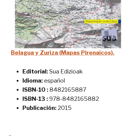
Belagua y Zuriza (Mapas Pirenaicos).
Editorial:
Sua Edizioak
Idioma:
español
ISBN-10 :
8482165887
ISBN-13 :
978-8482165882
Publicación:
2015