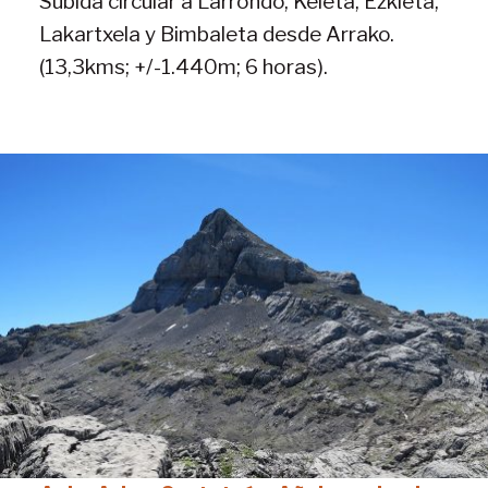
Subida circular a Larrondo, Keleta, Ezkieta,
Lakartxela y Bimbaleta desde Arrako.
(13,3kms; +/-1.440m; 6 horas).