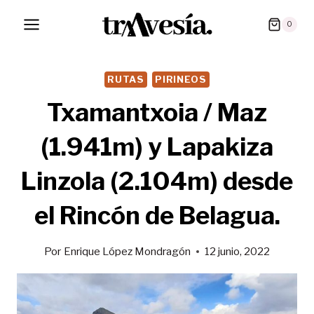
Saltar
0
al
contenido
RUTAS
PIRINEOS
Txamantxoia / Maz
(1.941m) y Lapakiza
Linzola (2.104m) desde
el Rincón de Belagua.
Por
Enrique López Mondragón
12 junio, 2022