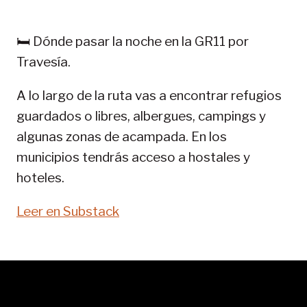
PIRINEOS:
GR
🛏️ Dónde pasar la noche en la GR11 por
11-
Travesía.
SENDA
PIRENAICA
A lo largo de la ruta vas a encontrar refugios
guardados o libres, albergues, campings y
algunas zonas de acampada. En los
municipios tendrás acceso a hostales y
hoteles.
Leer en Substack