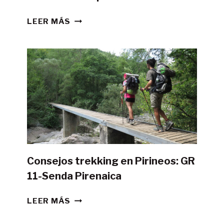
¿ES
LEER MÁS
POSIBLE
HACER
LA
GR11
CON
TIENDA
DE
CAMPAÑA?
Consejos trekking en Pirineos: GR
11-Senda Pirenaica
CONSEJOS
LEER MÁS
TREKKING
EN