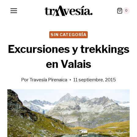
Saltar
0
al
contenido
SIN CATEGORÍA
Excursiones y trekkings
en Valais
Por
Travesía Pirenaica
11 septiembre, 2015