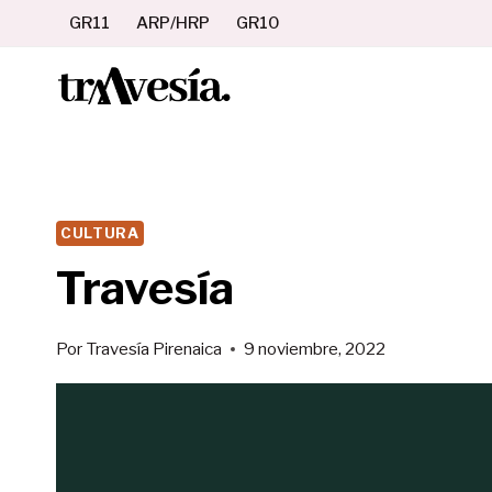
Saltar
GR11
ARP/HRP
GR10
al
contenido
CULTURA
Travesía
Por
Travesía Pirenaica
9 noviembre, 2022