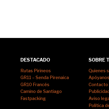
DESTACADO
SOBRE 
Rutas Pirineos
Quienes 
GR11 – Senda Pirenaica
Apóyano
GR10 Francés
Contacto
Camino de Santiago
Publicida
Fastpacking
Aviso lega
Política d