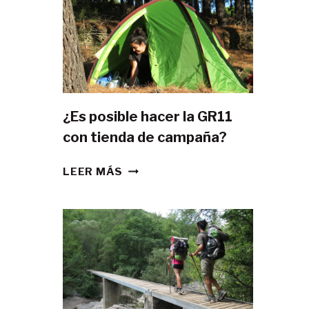
¿Es posible hacer la GR11
con tienda de campaña?
¿ES
LEER MÁS
POSIBLE
HACER
LA
GR11
CON
TIENDA
DE
CAMPAÑA?