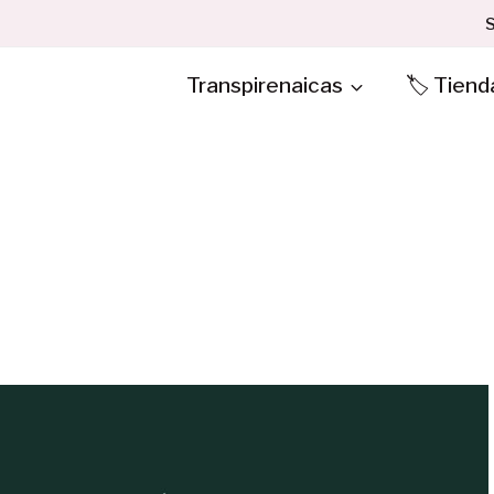
S
Transpirenaicas
🏷️ Tiend