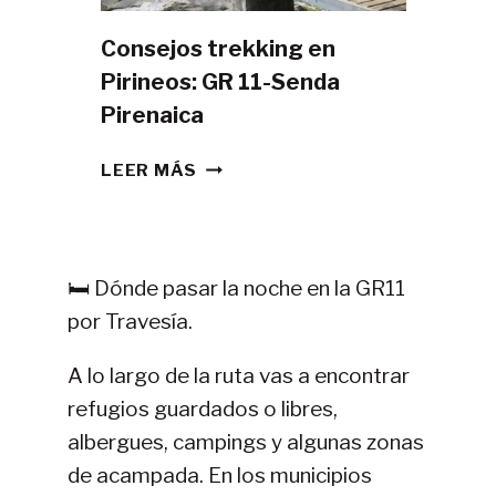
Consejos trekking en
Pirineos: GR 11-Senda
Pirenaica
CONSEJOS
LEER MÁS
TREKKING
EN
PIRINEOS:
GR
🛏️ Dónde pasar la noche en la GR11
11-
por Travesía.
SENDA
PIRENAICA
A lo largo de la ruta vas a encontrar
refugios guardados o libres,
albergues, campings y algunas zonas
de acampada. En los municipios