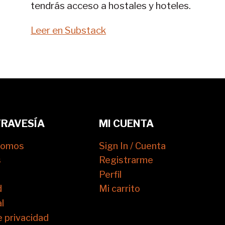
tendrás acceso a hostales y hoteles.
Leer en Substack
TRAVESÍA
MI CUENTA
somos
Sign In / Cuenta
s
Registrarme
Perfil
d
Mi carrito
l
e privacidad