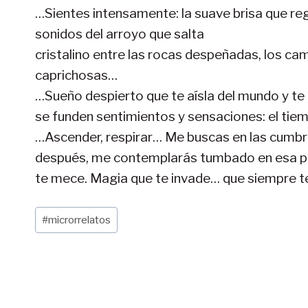
…Sientes intensamente: la suave brisa que reg
sonidos del arroyo que salta
cristalino entre las rocas despeñadas, los cam
caprichosas…
…Sueño despierto que te aísla del mundo y te 
se funden sentimientos y sensaciones: el tie
…Ascender, respirar… Me buscas en las cumbres
después, me contemplarás tumbado en esa pra
te mece. Magia que te invade… que siempre t
Etiquetas
#
microrrelatos
de
la
entrada: