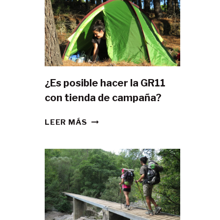
¿Es posible hacer la GR11
con tienda de campaña?
¿ES
LEER MÁS
POSIBLE
HACER
LA
GR11
CON
TIENDA
DE
CAMPAÑA?