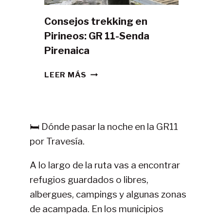
Consejos trekking en
Pirineos: GR 11-Senda
Pirenaica
CONSEJOS
LEER MÁS
TREKKING
EN
PIRINEOS:
GR
🛏️ Dónde pasar la noche en la GR11
11-
por Travesía.
SENDA
PIRENAICA
A lo largo de la ruta vas a encontrar
refugios guardados o libres,
albergues, campings y algunas zonas
de acampada. En los municipios