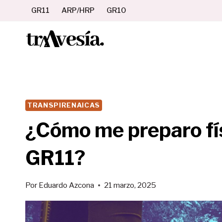
Saltar
GR11
ARP/HRP
GR10
al
contenido
TRANSPIRENAICAS
¿Cómo me preparo fí
GR11?
Por
Eduardo Azcona
21 marzo, 2025