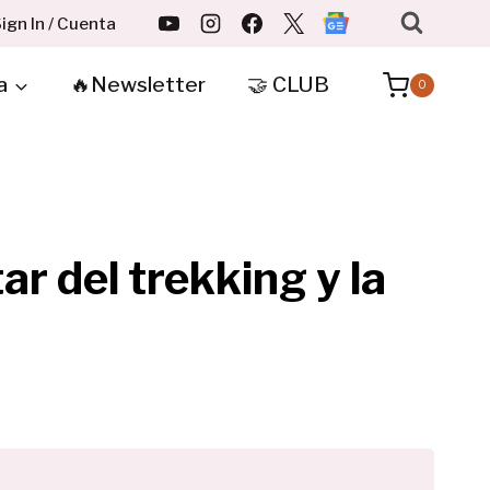
ign In / Cuenta
a
🔥Newsletter
🤝 CLUB
0
ar del trekking y la