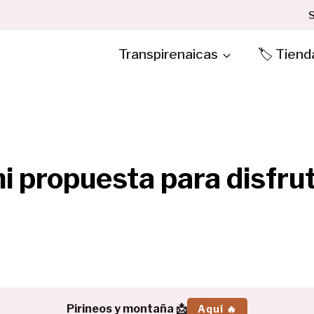
S
Transpirenaicas
🏷️ Tiend
i propuesta para disfrut
Pirineos y montaña 📩
Aquí 🔥