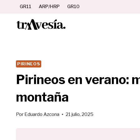
Saltar
GR11
ARP/HRP
GR10
al
contenido
PIRINEOS
Pirineos en verano: m
montaña
Por
Eduardo Azcona
21 julio, 2025