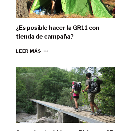
¿Es posible hacer la GR11 con
tienda de campaña?
¿ES
LEER MÁS
POSIBLE
HACER
LA
GR11
CON
TIENDA
DE
CAMPAÑA?