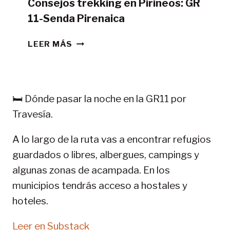
Consejos trekking en Pirineos: GR
11-Senda Pirenaica
CONSEJOS
LEER MÁS
TREKKING
EN
PIRINEOS:
GR
🛏️ Dónde pasar la noche en la GR11 por
11-
Travesía.
SENDA
PIRENAICA
A lo largo de la ruta vas a encontrar refugios
guardados o libres, albergues, campings y
algunas zonas de acampada. En los
municipios tendrás acceso a hostales y
hoteles.
Leer en Substack