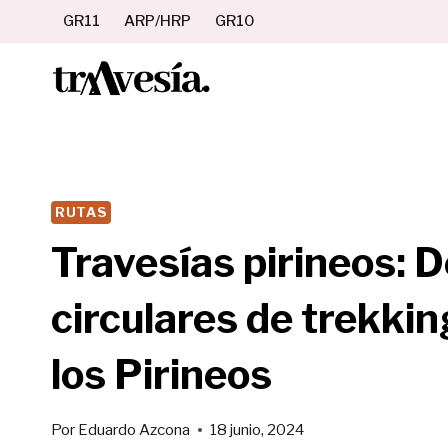
Saltar
GR11
ARP/HRP
GR10
al
contenido
RUTAS
Travesías pirineos: 
circulares de trekk
los Pirineos
Por
Eduardo Azcona
18 junio, 2024