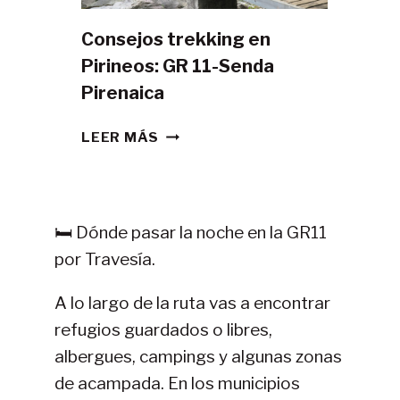
Consejos trekking en
Pirineos: GR 11-Senda
Pirenaica
CONSEJOS
LEER MÁS
TREKKING
EN
PIRINEOS:
GR
🛏️ Dónde pasar la noche en la GR11
11-
por Travesía.
SENDA
PIRENAICA
A lo largo de la ruta vas a encontrar
refugios guardados o libres,
albergues, campings y algunas zonas
de acampada. En los municipios