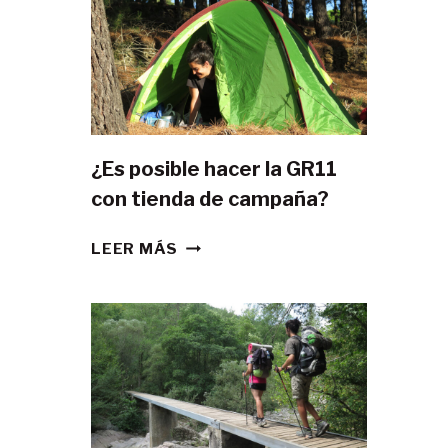
¿Es posible hacer la GR11
con tienda de campaña?
¿ES
LEER MÁS
POSIBLE
HACER
LA
GR11
CON
TIENDA
DE
CAMPAÑA?