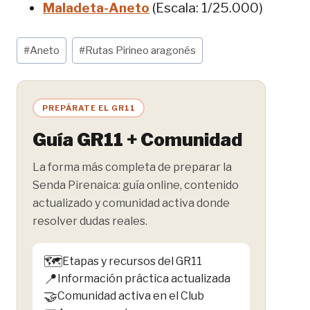
Maladeta-Aneto
(Escala: 1/25.000)
Etiquetas
#
Aneto
#
Rutas Pirineo aragonés
de
la
entrada:
PREPÁRATE EL GR11
Guía GR11 + Comunidad
La forma más completa de preparar la
Senda Pirenaica: guía online, contenido
actualizado y comunidad activa donde
resolver dudas reales.
🗺️
Etapas y recursos del GR11
📍
Información práctica actualizada
🤝
Comunidad activa en el Club