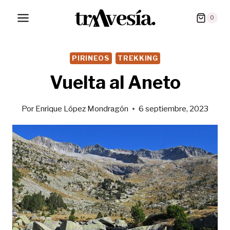
Saltar
0
al
contenido
PIRINEOS
TREKKING
Vuelta al Aneto
Por
Enrique López Mondragón
6 septiembre, 2023