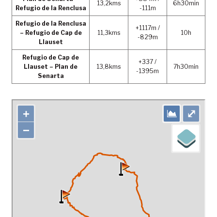
13,2kms
6h30min
Refugio de la Renclusa
-111m
Refugio de la Renclusa
+1117m /
– Refugio de Cap de
11,3kms
10h
-829m
Llauset
Refugio de Cap de
+337 /
Llauset – Plan de
13,8kms
7h30min
-1395m
Senarta