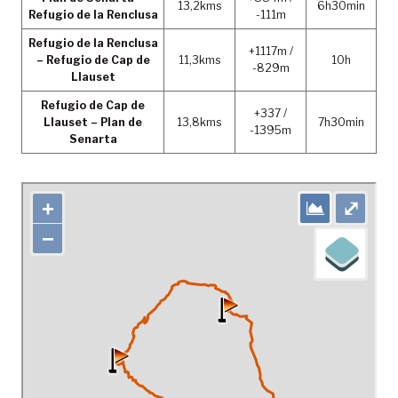
13,2kms
6h30min
Refugio de la Renclusa
-111m
Refugio de la Renclusa
+1117m /
– Refugio de Cap de
11,3kms
10h
-829m
Llauset
Refugio de Cap de
+337 /
Llauset – Plan de
13,8kms
7h30min
-1395m
Senarta