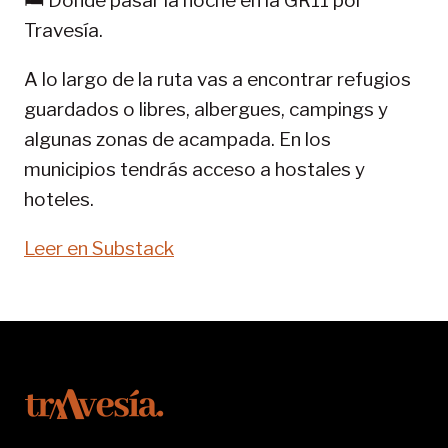
🛏️ Dónde pasar la noche en la GR11 por
11-
Travesía.
SENDA
PIRENAICA
A lo largo de la ruta vas a encontrar refugios
guardados o libres, albergues, campings y
algunas zonas de acampada. En los
municipios tendrás acceso a hostales y
hoteles.
Leer en Substack