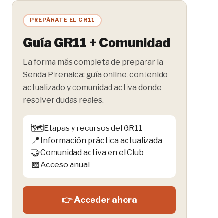
la
entrada:
PREPÁRATE EL GR11
Guía GR11 + Comunidad
La forma más completa de preparar la
Senda Pirenaica: guía online, contenido
actualizado y comunidad activa donde
resolver dudas reales.
🗺️
Etapas y recursos del GR11
📍
Información práctica actualizada
🤝
Comunidad activa en el Club
📅
Acceso anual
👉 Acceder ahora