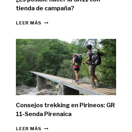
tienda de campaña?
¿ES
LEER MÁS
POSIBLE
HACER
LA
GR11
CON
TIENDA
DE
CAMPAÑA?
Consejos trekking en Pirineos: GR
11-Senda Pirenaica
CONSEJOS
LEER MÁS