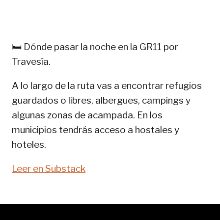
TREKKING
EN
PIRINEOS:
GR
🛏️ Dónde pasar la noche en la GR11 por
11-
Travesía.
SENDA
PIRENAICA
A lo largo de la ruta vas a encontrar refugios
guardados o libres, albergues, campings y
algunas zonas de acampada. En los
municipios tendrás acceso a hostales y
hoteles.
Leer en Substack