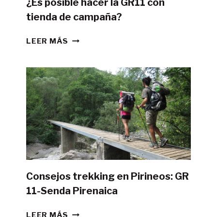
¿Es posible hacer la GR11 con
tienda de campaña?
¿ES
LEER MÁS
POSIBLE
HACER
LA
GR11
CON
TIENDA
DE
CAMPAÑA?
Consejos trekking en Pirineos: GR
11-Senda Pirenaica
CONSEJOS
LEER MÁS