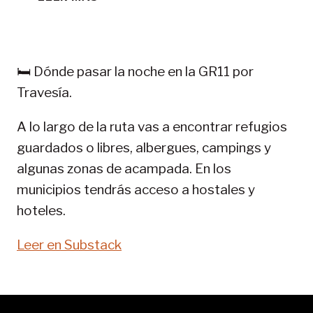
TREKKING
EN
PIRINEOS:
GR
🛏️ Dónde pasar la noche en la GR11 por
11-
Travesía.
SENDA
PIRENAICA
A lo largo de la ruta vas a encontrar refugios
guardados o libres, albergues, campings y
algunas zonas de acampada. En los
municipios tendrás acceso a hostales y
hoteles.
Leer en Substack