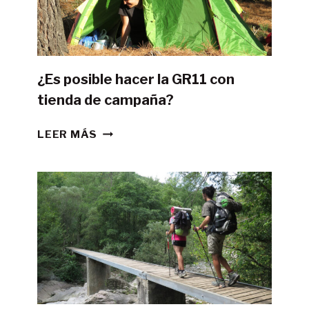
¿Es posible hacer la GR11 con
tienda de campaña?
¿ES
LEER MÁS
POSIBLE
HACER
LA
GR11
CON
TIENDA
DE
CAMPAÑA?