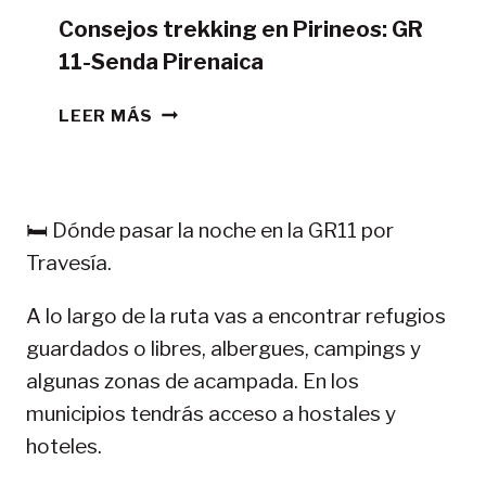
Consejos trekking en Pirineos: GR
11-Senda Pirenaica
CONSEJOS
LEER MÁS
TREKKING
EN
PIRINEOS:
GR
🛏️ Dónde pasar la noche en la GR11 por
11-
Travesía.
SENDA
PIRENAICA
A lo largo de la ruta vas a encontrar refugios
guardados o libres, albergues, campings y
algunas zonas de acampada. En los
municipios tendrás acceso a hostales y
hoteles.