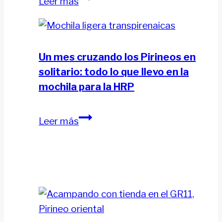
Leer más
Long
Mediterráneo
–
al
Néouvielle
Cantábrico:
37
Un mes cruzando los Pirineos en
días
solitario: todo lo que llevo en la
en
mochila para la HRP
el
GR11
Un
Leer más
en
mes
solitario
cruzando
los
Pirineos
en
solitario:
todo