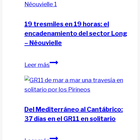
19 tresmiles en 19 horas: el
encadenamiento del sector Long
– Néouvielle
19
Leer más
tresmiles
en
19
horas:
el
Del Mediterráneo al Cantábrico:
encadenamiento
37 días en el GR11 en solitario
del
sector
Del