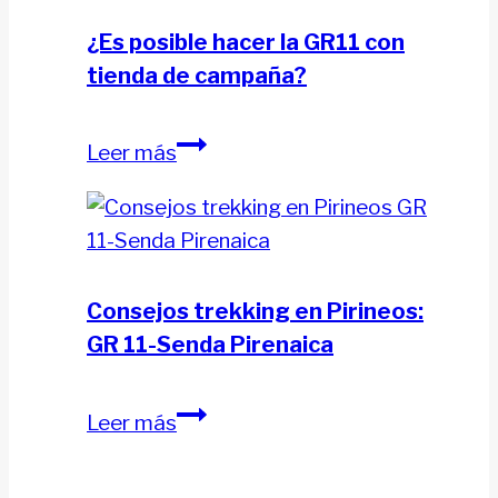
lo
¿Es posible hacer la GR11 con
que
tienda de campaña?
llevo
en
¿Es
Leer más
la
posible
mochila
hacer
para
la
la
GR11
HRP
con
Consejos trekking en Pirineos:
tienda
GR 11-Senda Pirenaica
de
campaña?
Consejos
Leer más
trekking
en