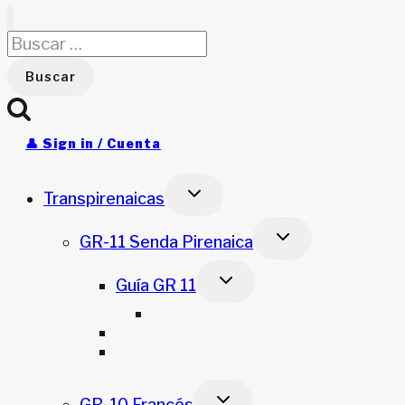
Buscar:
👤 Sign in / Cuenta
Alternar
Transpirenaicas
menú
hijo
Alternar
GR-11 Senda Pirenaica
menú
hijo
Alternar
Guía GR 11
menú
hijo
Foro GR 11
GR 11 tracks etapas
Camiseta GR11 – Edición Travesía
Pirenaica
Alternar
GR-10 Francés