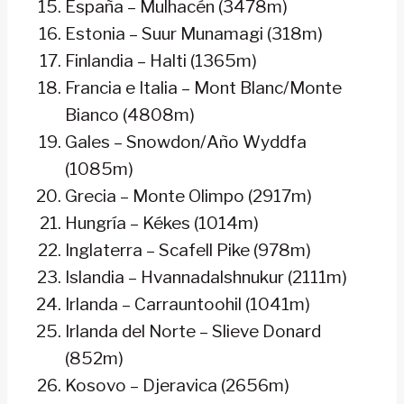
España – Mulhacén (3478m)
Estonia – Suur Munamagi (318m)
Finlandia – Halti (1365m)
Francia e Italia – Mont Blanc/Monte
Bianco (4808m)
Gales – Snowdon/Año Wyddfa
(1085m)
Grecia – Monte Olimpo (2917m)
Hungría – Kékes (1014m)
Inglaterra – Scafell Pike (978m)
Islandia – Hvannadalshnukur (2111m)
Irlanda – Carrauntoohil (1041m)
Irlanda del Norte – Slieve Donard
(852m)
Kosovo – Djeravica (2656m)