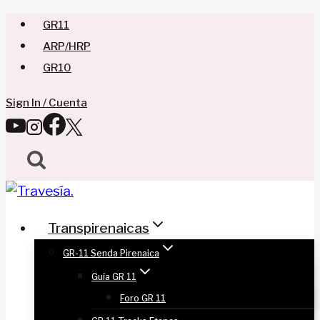
Saltar
GR11
al
ARP/HRP
contenido
GR10
Sign In / Cuenta
Transpirenaicas
GR-11 Senda Pirenaica
Guía GR 11
Foro GR 11