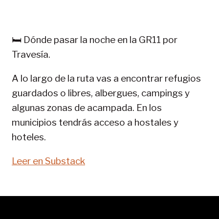
EN
PIRINEOS:
GR
🛏️ Dónde pasar la noche en la GR11 por
11-
Travesía.
SENDA
PIRENAICA
A lo largo de la ruta vas a encontrar refugios
guardados o libres, albergues, campings y
algunas zonas de acampada. En los
municipios tendrás acceso a hostales y
hoteles.
Leer en Substack