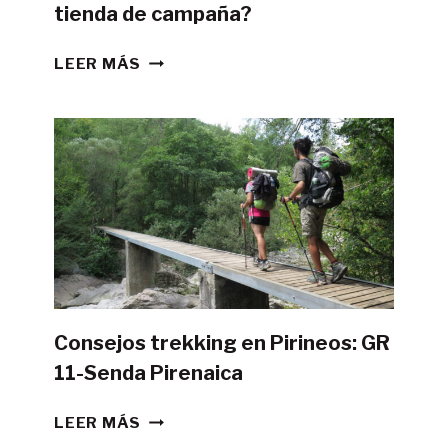
tienda de campaña?
¿ES
LEER MÁS
POSIBLE
HACER
LA
GR11
CON
TIENDA
DE
CAMPAÑA?
Consejos trekking en Pirineos: GR
11-Senda Pirenaica
CONSEJOS
LEER MÁS
TREKKING