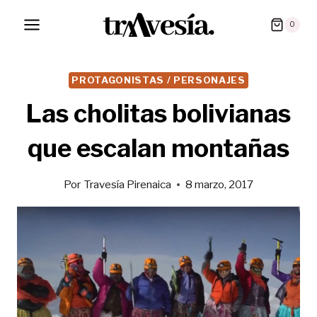
Saltar
0
al
contenido
PROTAGONISTAS / PERSONAJES
Las cholitas bolivianas
que escalan montañas
Por
Travesía Pirenaica
8 marzo, 2017