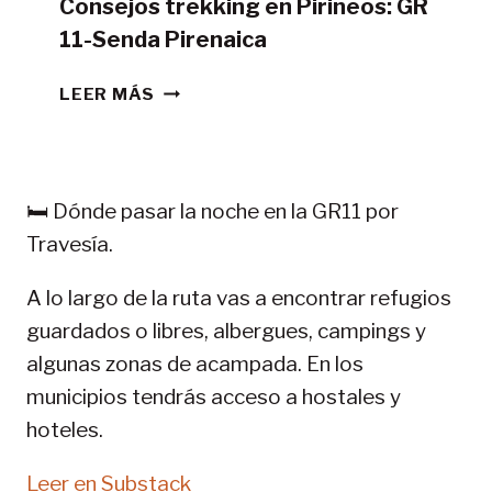
Consejos trekking en Pirineos: GR
11-Senda Pirenaica
CONSEJOS
LEER MÁS
TREKKING
EN
PIRINEOS:
GR
🛏️ Dónde pasar la noche en la GR11 por
11-
Travesía.
SENDA
PIRENAICA
A lo largo de la ruta vas a encontrar refugios
guardados o libres, albergues, campings y
algunas zonas de acampada. En los
municipios tendrás acceso a hostales y
hoteles.
Leer en Substack