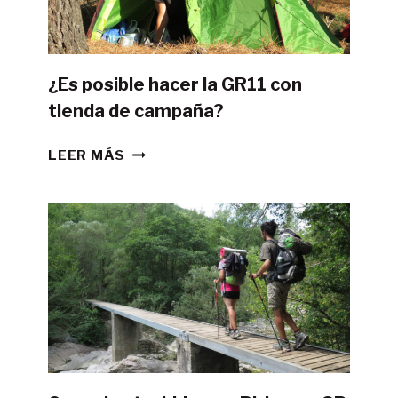
¿Es posible hacer la GR11 con
tienda de campaña?
¿ES
LEER MÁS
POSIBLE
HACER
LA
GR11
CON
TIENDA
DE
CAMPAÑA?