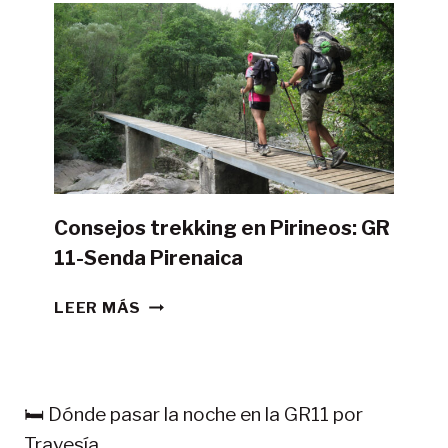
LA
GR11
CON
TIENDA
DE
CAMPAÑA?
Consejos trekking en Pirineos: GR
11-Senda Pirenaica
CONSEJOS
LEER MÁS
TREKKING
EN
PIRINEOS:
GR
🛏️ Dónde pasar la noche en la GR11 por
11-
Travesía.
SENDA