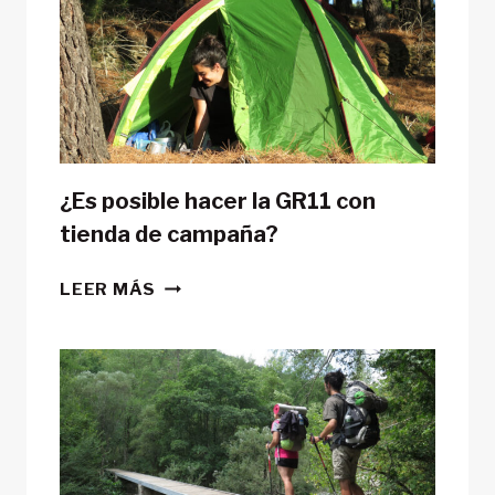
¿Es posible hacer la GR11 con
tienda de campaña?
¿ES
LEER MÁS
POSIBLE
HACER
LA
GR11
CON
TIENDA
DE