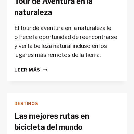
Tour de Aventura en la
CUENCA
naturaleza
COCKSCOMB
–
BELICE
El tour de aventura en la naturaleza le
ofrece la oportunidad de reencontrarse
y ver la belleza natural incluso en los
lugares más remotos de la tierra.
TOUR
LEER MÁS
DE
AVENTURA
EN
LA
DESTINOS
NATURALEZA
Las mejores rutas en
bicicleta del mundo