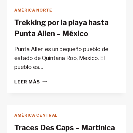
AMÉRICA NORTE
Trekking por la playa hasta
Punta Allen – México
Punta Allen es un pequeño pueblo del
estado de Quintana Roo, Mexico. El
pueblo es…
TREKKING
LEER MÁS
POR
LA
PLAYA
HASTA
AMÉRICA CENTRAL
PUNTA
ALLEN
Traces Des Caps – Martinica
–