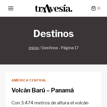
Saltar
0
al
contenido
Destinos
Inicio
/
Destinos
- Página 17
AMÉRICA CENTRAL
Volcán Barú – Panamá
Con 3.474 metros de altura el volcán