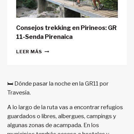
CAMPAÑA?
Consejos trekking en Pirineos: GR
11-Senda Pirenaica
CONSEJOS
LEER MÁS
TREKKING
EN
PIRINEOS:
GR
🛏️ Dónde pasar la noche en la GR11 por
11-
Travesía.
SENDA
PIRENAICA
A lo largo de la ruta vas a encontrar refugios
guardados o libres, albergues, campings y
algunas zonas de acampada. En los