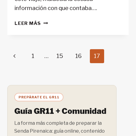
información con que contaba….
ELBRUS:
LEER MÁS
LA
GUÍA
PRÁCTICA
DEL
Navegación
Página
1
…
15
16
17
TROTAMUNDOS
de
anterior
página
PREPÁRATE EL GR11
Guía GR11 + Comunidad
La forma más completa de preparar la
Senda Pirenaica: guía online, contenido