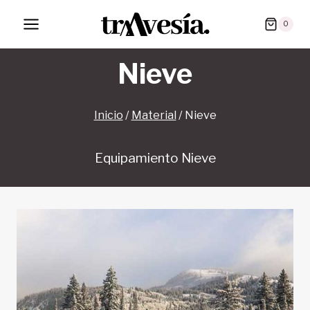
Saltar
0
al
contenido
Nieve
Inicio
/
Material
/
Nieve
Equipamiento Nieve