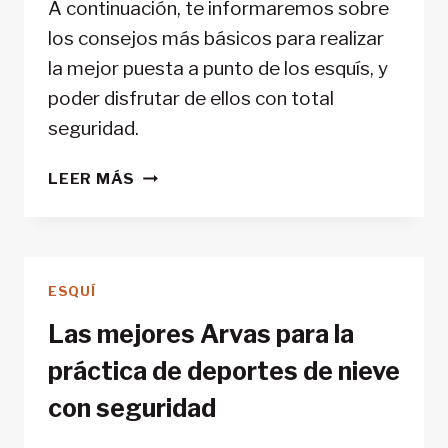
A continuación, te informaremos sobre
los consejos más básicos para realizar
la mejor puesta a punto de los esquís, y
poder disfrutar de ellos con total
seguridad.
PASOS
LEER MÁS
FUNDAMENTALES
PARA
TENER
A
ESQUÍ
PUNTO
EL
Las mejores Arvas para la
MATERIAL
práctica de deportes de nieve
DE
ESQUÍ
con seguridad
DE
MONTAÑA