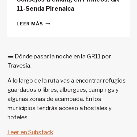
11-Senda Pirenaica
CONSEJOS
LEER MÁS
TREKKING
EN
PIRINEOS:
GR
🛏️ Dónde pasar la noche en la GR11 por
11-
Travesía.
SENDA
PIRENAICA
A lo largo de la ruta vas a encontrar refugios
guardados o libres, albergues, campings y
algunas zonas de acampada. En los
municipios tendrás acceso a hostales y
hoteles.
Leer en Substack