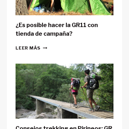
¿Es posible hacer la GR11 con
tienda de campaña?
¿ES
LEER MÁS
POSIBLE
HACER
LA
GR11
CON
TIENDA
DE
CAMPAÑA?
Consejos trekking en Pirineos: GR