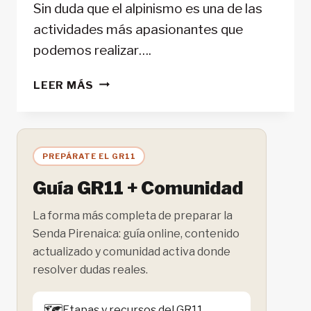
Sin duda que el alpinismo es una de las
actividades más apasionantes que
podemos realizar….
LAS
LEER MÁS
MEJORES
ARVAS
PARA
LA
PREPÁRATE EL GR11
PRÁCTICA
DE
Guía GR11 + Comunidad
DEPORTES
DE
La forma más completa de preparar la
NIEVE
Senda Pirenaica: guía online, contenido
CON
actualizado y comunidad activa donde
SEGURIDAD
resolver dudas reales.
🗺️
Etapas y recursos del GR11