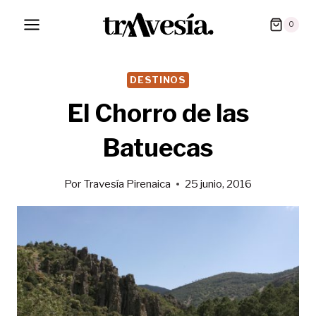
Saltar
0
al
contenido
DESTINOS
El Chorro de las
Batuecas
Por
Travesía Pirenaica
25 junio, 2016