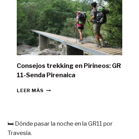
GR11
CON
TIENDA
DE
CAMPAÑA?
Consejos trekking en Pirineos: GR
11-Senda Pirenaica
CONSEJOS
LEER MÁS
TREKKING
EN
PIRINEOS:
GR
🛏️ Dónde pasar la noche en la GR11 por
11-
Travesía.
SENDA