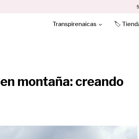
S
Transpirenaicas
🏷️ Tiend
 en montaña: creando