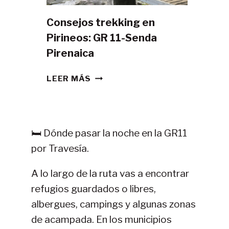
Consejos trekking en
Pirineos: GR 11-Senda
Pirenaica
CONSEJOS
LEER MÁS
TREKKING
EN
PIRINEOS:
GR
🛏️ Dónde pasar la noche en la GR11
11-
por Travesía.
SENDA
PIRENAICA
A lo largo de la ruta vas a encontrar
refugios guardados o libres,
albergues, campings y algunas zonas
de acampada. En los municipios