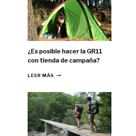
¿Es posible hacer la GR11
con tienda de campaña?
¿ES
LEER MÁS
POSIBLE
HACER
LA
GR11
CON
TIENDA
DE
CAMPAÑA?